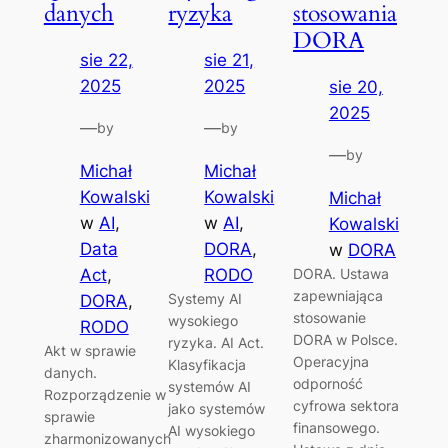
danych
ryzyka
stosowania
DORA
sie 22,
sie 21,
2025
2025
sie 20,
2025
—
—
by
by
—
by
Michał
Michał
Kowalski
Kowalski
Michał
w
AI
, 
w
AI
, 
Kowalski
Data
DORA
, 
w
DORA
Act
, 
RODO
DORA. Ustawa
zapewniająca
Systemy AI
DORA
, 
stosowanie
wysokiego
RODO
DORA w Polsce.
ryzyka. AI Act.
Akt w sprawie
Operacyjna
Klasyfikacja
danych.
odporność
systemów AI
Rozporządzenie w
cyfrowa sektora
jako systemów
sprawie
finansowego.
AI wysokiego
zharmonizowanych