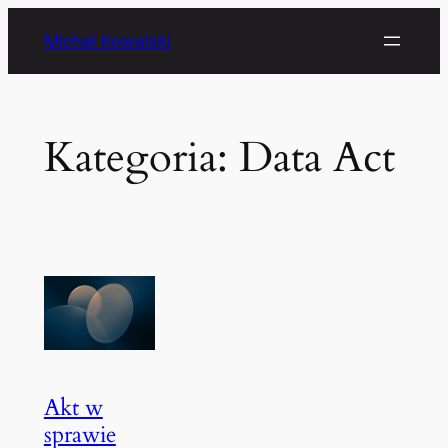
Przejdź
Michał Kowalski
do
treści
Kategoria:
Data Act
Akt w
sprawie