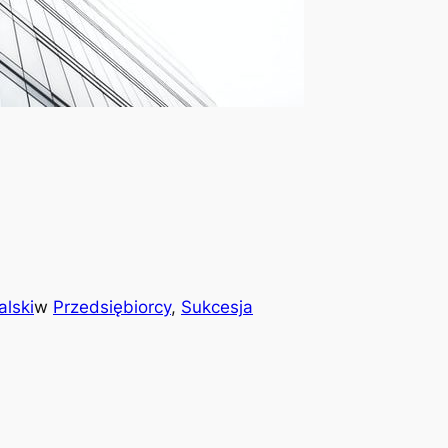
alski
w
Przedsiębiorcy
, 
Sukcesja