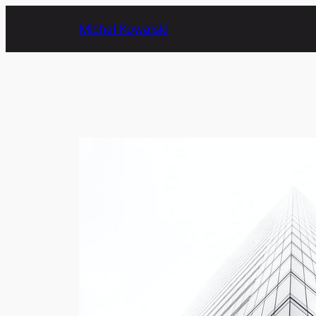
Przejdź
Michał Kowalski
do
treści