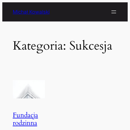
Przejdź
Michał Kowalski
do
treści
Kategoria:
Sukcesja
Fundacja
rodzinna